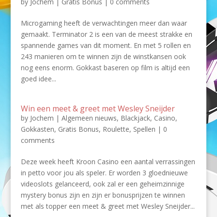
by
Jochem
|
Gratis Bonus
|
0 comments
Microgaming heeft de verwachtingen meer dan waar
gemaakt. Terminator 2 is een van de meest strakke en
spannende games van dit moment. En met 5 rollen en
243 manieren om te winnen zijn de winstkansen ook
nog eens enorm. Gokkast baseren op film is altijd een
goed idee...
Win een meet & greet met Wesley Sneijder
by
Jochem
|
Algemeen nieuws
,
Blackjack
,
Casino
,
Gokkasten
,
Gratis Bonus
,
Roulette
,
Spellen
|
0
comments
Deze week heeft Kroon Casino een aantal verrassingen
in petto voor jou als speler. Er worden 3 gloednieuwe
videoslots gelanceerd, ook zal er een geheimzinnige
mystery bonus zijn en zijn er bonusprijzen te winnen
met als topper een meet & greet met Wesley Sneijder...