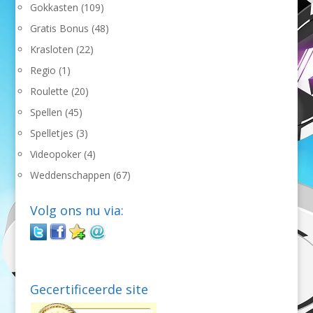
Gokkasten
(109)
Gratis Bonus
(48)
Krasloten
(22)
Regio
(1)
Roulette
(20)
Spellen
(45)
Spelletjes
(3)
Videopoker
(4)
Weddenschappen
(67)
Volg ons nu via:
Gecertificeerde site