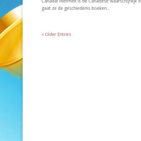
Canada! Hiermee is de Canadese waarschijnlijk de
gaat ze de geschiedenis boeken...
« Older Entries