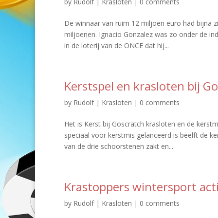
by
Rudolf
|
Krasloten
|
0 comments
De winnaar van ruim 12 miljoen euro had bijna zi
miljoenen. Ignacio Gonzalez was zo onder de in
in de loterij van de ONCE dat hij...
Kerstspel en krasloten bij G
by
Rudolf
|
Krasloten
|
0 comments
Het is Kerst bij Goscratch krasloten en de kerst
speciaal voor kerstmis gelanceerd is beelft de k
van de drie schoorstenen zakt en...
Krastoppers wintersport act
by
Rudolf
|
Krasloten
|
0 comments