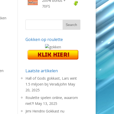
200% bonus +
70FS
kken
Gokken op roulette
Laatste artikelen
een
Hall of Gods gokkast, Lars wint
1.5 miljoen bij Vera&John
May
20, 2025
Roulette spelen online, waarom
niet?!
May 13, 2025
Jimi Hendrix Gokkast nu