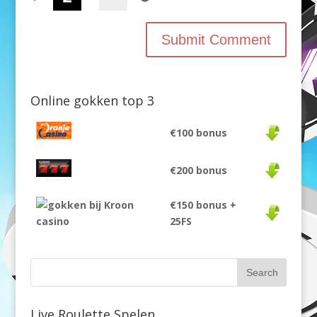
Online gokken top 3
€100 bonus
€200 bonus
€150 bonus +
25FS
Live Roulette Spelen