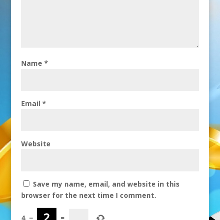
Name
*
Email
*
Website
Save my name, email, and website in this
browser for the next time I comment.
4
−
=