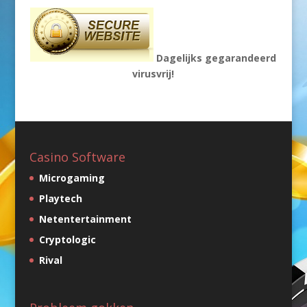
Dagelijks gegarandeerd
virusvrij!
Casino Software
Microgaming
Playtech
Netentertainment
Cryptologic
Rival