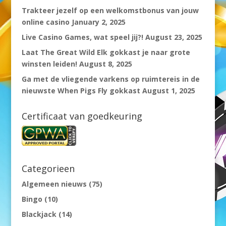
Trakteer jezelf op een welkomstbonus van jouw
online casino
January 2, 2025
Live Casino Games, wat speel jij?!
August 23, 2025
Laat The Great Wild Elk gokkast je naar grote
winsten leiden!
August 8, 2025
Ga met de vliegende varkens op ruimtereis in de
nieuwste When Pigs Fly gokkast
August 1, 2025
Certificaat van goedkeuring
Categorieen
Algemeen nieuws
(75)
Bingo
(10)
Blackjack
(14)