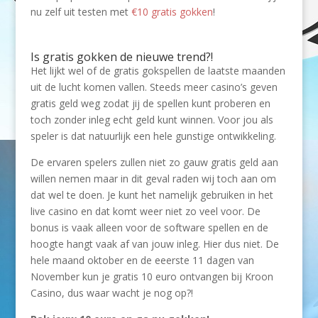
nu zelf uit testen met
€10 gratis gokken
!
Is gratis gokken de nieuwe trend?!
Het lijkt wel of de gratis gokspellen de laatste maanden
uit de lucht komen vallen. Steeds meer casino’s geven
gratis geld weg zodat jij de spellen kunt proberen en
toch zonder inleg echt geld kunt winnen. Voor jou als
speler is dat natuurlijk een hele gunstige ontwikkeling.
De ervaren spelers zullen niet zo gauw gratis geld aan
willen nemen maar in dit geval raden wij toch aan om
dat wel te doen. Je kunt het namelijk gebruiken in het
live casino en dat komt weer niet zo veel voor. De
bonus is vaak alleen voor de software spellen en de
hoogte hangt vaak af van jouw inleg. Hier dus niet. De
hele maand oktober en de eeerste 11 dagen van
November kun je gratis 10 euro ontvangen bij Kroon
Casino, dus waar wacht je nog op?!