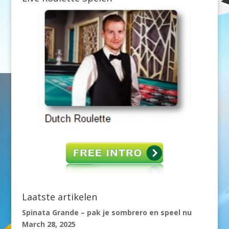
Laatste artikelen
Spinata Grande – pak je sombrero en speel nu
March 28, 2025