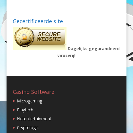
Gecertificeerde site
Dagelijks gegarandeerd
virusvrij!
Casino Software
Microgaming
Playtech
Netentertainment
Cryptologic