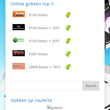
Online gokken top 5
€100 bonus
€100 bonus + 10FS
€150 bonus + 25FS
€200 bonus
200% bonus + 70FS
Gokken op roulette