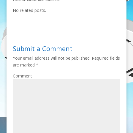
No related posts.
Submit a Comment
Your email address will not be published.
Required fields
are marked
*
Comment