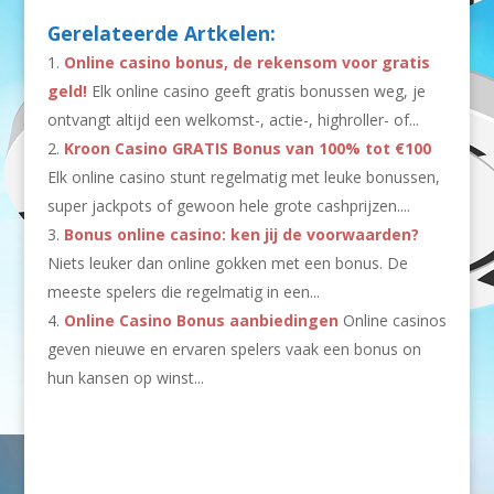
Gerelateerde Artkelen:
Online casino bonus, de rekensom voor gratis
geld!
Elk online casino geeft gratis bonussen weg, je
ontvangt altijd een welkomst-, actie-, highroller- of...
Kroon Casino GRATIS Bonus van 100% tot €100
Elk online casino stunt regelmatig met leuke bonussen,
super jackpots of gewoon hele grote cashprijzen....
Bonus online casino: ken jij de voorwaarden?
Niets leuker dan online gokken met een bonus. De
meeste spelers die regelmatig in een...
Online Casino Bonus aanbiedingen
Online casinos
geven nieuwe en ervaren spelers vaak een bonus on
hun kansen op winst...