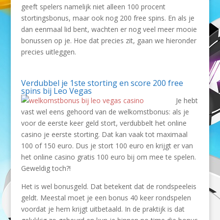
geeft spelers namelijk niet alleen 100 procent
stortingsbonus, maar ook nog 200 free spins. En als je
dan eenmaal lid bent, wachten er nog veel meer mooie
bonussen op je. Hoe dat precies zit, gaan we hieronder
precies uitleggen.
Verdubbel je 1ste storting en score 200 free
spins bij Leo Vegas
Je hebt
vast wel eens gehoord van de welkomstbonus: als je
voor de eerste keer geld stort, verdubbelt het online
casino je eerste storting. Dat kan vaak tot maximaal
100 of 150 euro. Dus je stort 100 euro en krijgt er van
het online casino gratis 100 euro bij om mee te spelen.
Geweldig toch?!
Het is wel bonusgeld. Dat betekent dat de rondspeeleis
geldt. Meestal moet je een bonus 40 keer rondspelen
voordat je hem krijgt uitbetaald. In de praktijk is dat