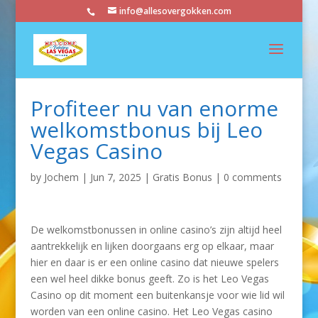
info@allesovergokken.com
Profiteer nu van enorme
welkomstbonus bij Leo
Vegas Casino
by
Jochem
|
Jun 7, 2025
|
Gratis Bonus
|
0 comments
De welkomstbonussen in online casino’s zijn altijd heel
aantrekkelijk en lijken doorgaans erg op elkaar, maar
hier en daar is er een online casino dat nieuwe spelers
een wel heel dikke bonus geeft. Zo is het Leo Vegas
Casino op dit moment een buitenkansje voor wie lid wil
worden van een online casino. Het Leo Vegas casino