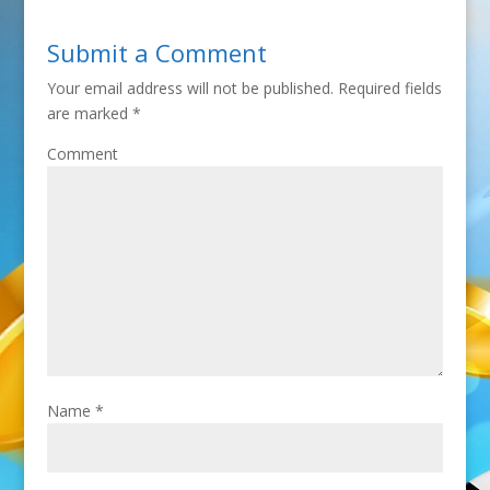
Submit a Comment
Your email address will not be published.
Required fields
are marked
*
Comment
Name
*