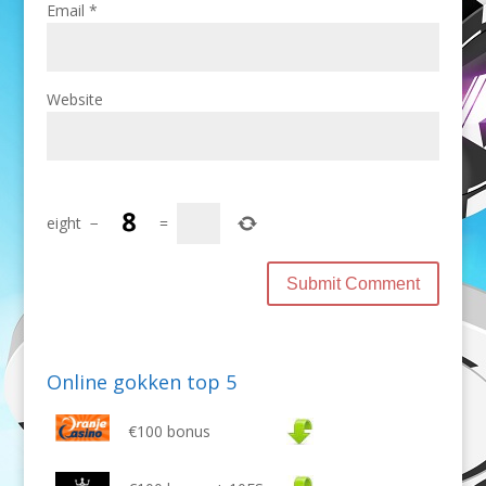
Email
*
Website
eight
−
=
Online gokken top 5
€100 bonus